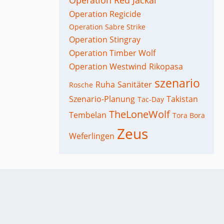
Operation Red Jackal
Operation Regicide
Operation Sabre Strike
Operation Stingray
Operation Timber Wolf
Operation Westwind
Rikopasa
szenario
Ruha
Sanitäter
Rosche
Szenario-Planung
Takistan
Tac-Day
TheLoneWolf
Tembelan
Tora Bora
Zeus
Weferlingen