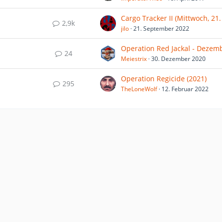
2,9k
jilo
21. September 2022
24
Meiestrix
30. Dezember 2020
Operation Regicide (2021)
295
TheLoneWolf
12. Februar 2022