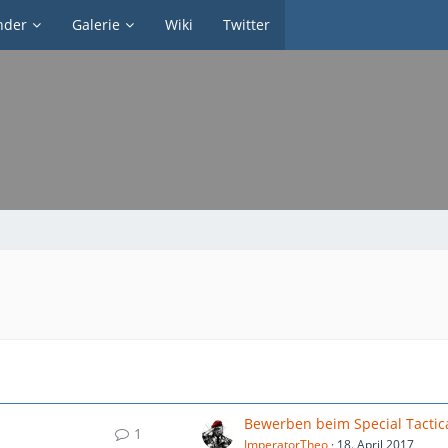
nder
Galerie
Wiki
Twitter
1
ImperatorTheo
18. April 2017