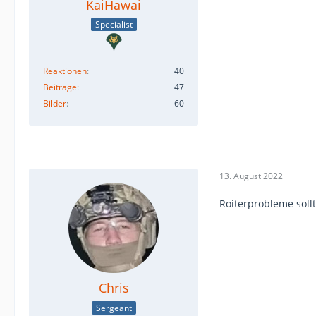
KaiHawai
Specialist
Reaktionen
40
Beiträge
47
Bilder
60
13. August 2022
Roiterprobleme soll
Chris
Sergeant