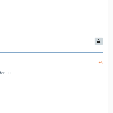
#3
en!☝🏻