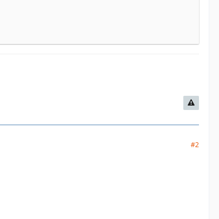
rliegen, spielen wir wie gewohnt eine Mission als
e für das laufende Szenario verwendet werden bzw.
 Person ab.
har, Zargabad
TIGT!
#2