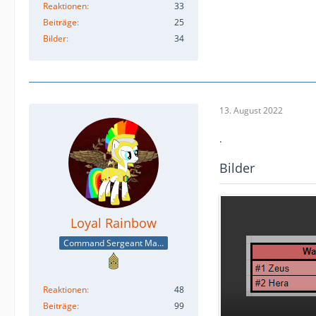
Reaktionen
33
Beiträge
25
Bilder
34
13. August 2022
.
Bilder
Loyal Rainbow
Command Sergeant Major
Reaktionen
48
Beiträge
99