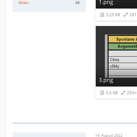
1.png
Bilder
66
3,29 kB
281
3.png
5,5 kB
292×
14. August 2022