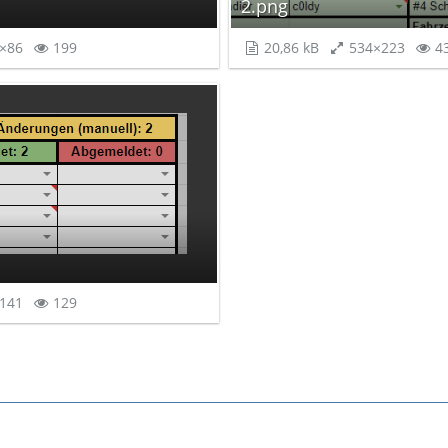
2.png
×86
199
20,86 kB
534×223
4
141
129