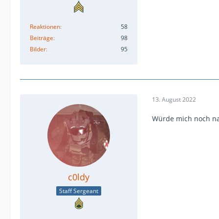
Reaktionen
58
Beiträge
98
Bilder
95
13. August 2022
Würde mich noch n
c0ldy
Staff Sergeant