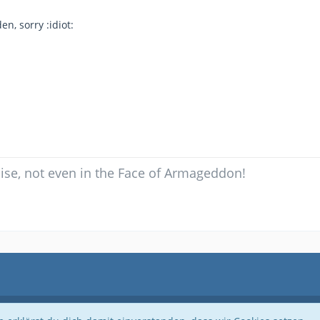
n, sorry :idiot:
e, not even in the Face of Armageddon!
Community-Software:
WoltLab Suite™ 5.3.1