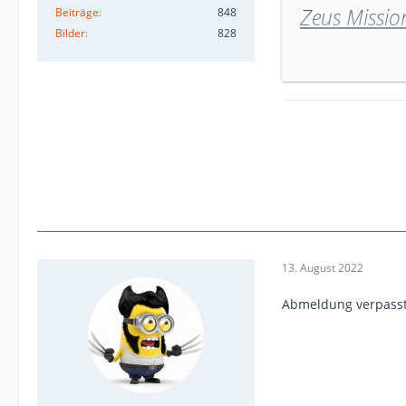
Zeus Missio
Beiträge
848
Bilder
828
Wöchentliche Zeus
Sollten bis 24 Stu
unsere Einheit.
Falls jemand Inter
eingeplant sind od
Aktuelle Szenario-
Zeus für diese Mis
DAS NEUE CREATOR
13. August 2022
Abmeldung verpasst 