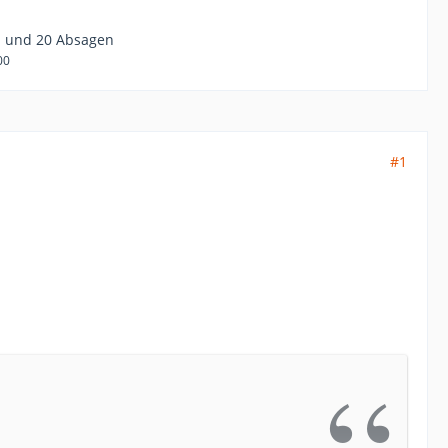
n und 20 Absagen
00
#1