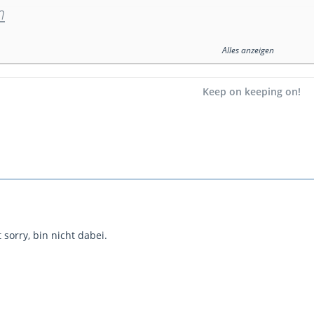
n
 Mission am Samstag.
Alles anzeigen
nden vor Anmeldeschluss (Donnerstag 23:59 Uhr) keine weiteren Infos vo
Keep on keeping on!
esse hat zu zeusen, bitte im Forum melden. Bitte meidet die Karten, di
er sprecht euch vorher mit mir bzw. der fürs Szenario verantwortlichen
Karten:
Aliabad Region, Takistan, Tora Bora, Hazar-Kot Valley, Khorams
sion: @Spike
 DLC LÄUFT JETZT AUF DEM SERVER UND WIRD FÜRS MITSPIELEN BENÖ
sorry, bin nicht dabei.